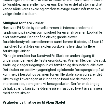
to forældre, lærere eller hold er ens. Derfor er det af stor værdi at
kende både vores skole og områdets øvrige skoler, når man skal
vælge skole til sit barn.
Mulighed for flere vinkler
Næstved Fri Skole byder velkommen til interesserede med
rundvisning på skolen og mulighed for en snak over en kop kaffe
eller saftevand. Der er både elever, gamle elever,
forældrebestyrelsesmedlemmer samt lærere til stede, så I kan få
mulighed for at høre om skolen og skolens hverdag fra flere
forskellige vinkler.
På nogle områder har Næstved Fri Skole en anden tilgang til
undervisningen end de fleste grundskoler. Vi er en lille, demokratisk
skole, og vi tager udgangspunkt i familien og den individuelle elev.
Det skaber en positiv nysgerrighed og løbende forespørgsler på at
komme på besøg hos os, men for en lille skole, som vores, er det
ikke muligt i hverdagen at kunne tage imod alle de mange
interesserede, som gerne vil besøge skolen. Derfor er det rigtig
dejligt, at vi nu kan åbne dørene på en fast dag hvert år sammen
med andre skoler.
Vi glæder os til at se jer til Åben Skole!​