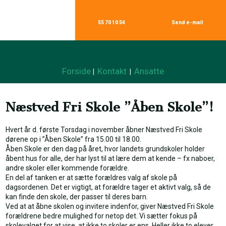
55 70 10 54
Send e-mail​
Forside
Kontakt
Ansatte
|
|
Næstved Fri Skole ”Åben Skole”!
Hvert år d. første Torsdag i november åbner Næstved Fri Skole
dørene op i ”Åben Skole” fra 15.00 til 18.00.
Åben Skole er den dag på året, hvor landets grundskoler holder
åbent hus for alle, der har lyst til at lære dem at kende – fx naboer,
andre skoler eller kommende forældre.
En del af tanken er at sætte forældres valg af skole på
dagsordenen. Det er vigtigt, at forældre tager et aktivt valg, så de
kan finde den skole, der passer til deres barn.
Ved at at åbne skolen og invitere indenfor, giver Næstved Fri Skole
forældrene bedre mulighed for netop det. Vi sætter fokus på
skolevalget for at vise, at ikke to skoler er ens. Heller ikke to elever,