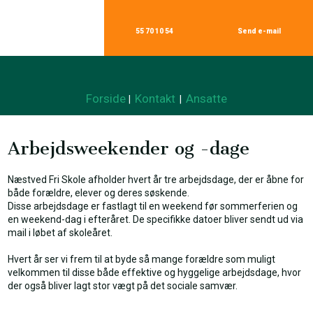
55 70 10 54
Send e-mail​
Forside
Kontakt
Ansatte
|
|
Arbejdsweekender og -dage​
Næstved Fri Skole afholder hvert år tre arbejdsdage, der er åbne for
både forældre, elever og deres søskende.
Disse arbejdsdage er fastlagt til en weekend før sommerferien og
en weekend-dag i efteråret. De specifikke datoer bliver sendt ud via
mail i løbet af skoleåret.
Hvert år ser vi frem til at byde så mange forældre som muligt
velkommen til disse både effektive og hyggelige arbejdsdage, hvor
der også bliver lagt stor vægt på det sociale samvær.