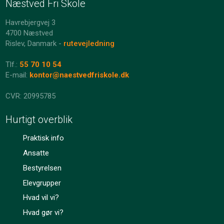
Næstved Fri Skole
Havrebjergvej 3
4700 Næstved
Rislev, Danmark -
rutevejledning
Tlf.:
55 70 10 54
E-mail:
kontor@naestvedfriskole.dk
​​CVR: 20995785
Hurtigt overblik
Praktisk info
Ansatte​
Bestyrelsen​
Elevgrupper​
Hvad vil vi?​
Hvad gør vi?​