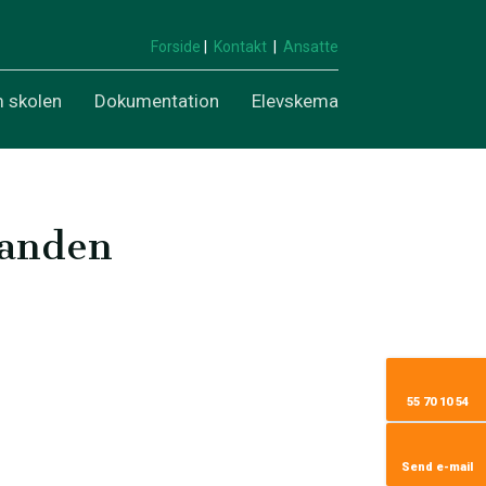
Forside
|
Kontakt
|
Ansatte
 skolen
Dokumentation
Elevskema
 anden
55 70 10 54
Send e-mail​