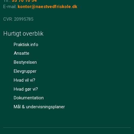
Tlf.:
55 70 10 54
E-mail:
kontor@naestvedfriskole.dk
​​CVR: 20995785
Hurtigt overblik
Praktisk info
Ansatte​
Bestyrelsen​
Elevgrupper​
Hvad vil vi?​
Hvad gør vi?​
Dokumentation​
Mål & undervisningsplaner​