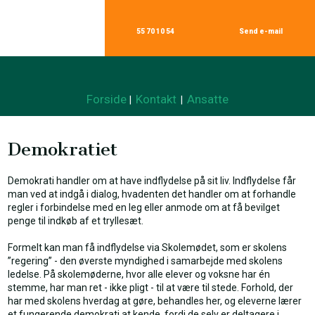
55 70 10 54
Send e-mail​
Forside
Kontakt
Ansatte
|
|
Demokratiet
Demokrati handler om at have indflydelse på sit liv. Indflydelse får
man ved at indgå i dialog, hvadenten det handler om at forhandle
regler i forbindelse med en leg eller anmode om at få bevilget
penge til indkøb af et tryllesæt.
Formelt kan man få indflydelse via Skolemødet, som er skolens
”regering” - den øverste myndighed i samarbejde med skolens
ledelse. På skolemøderne, hvor alle elever og voksne har én
stemme, har man ret - ikke pligt - til at være til stede. Forhold, der
har med skolens hverdag at gøre, behandles her, og eleverne lærer
et fungerende demokrati at kende, fordi de selv er deltagere i