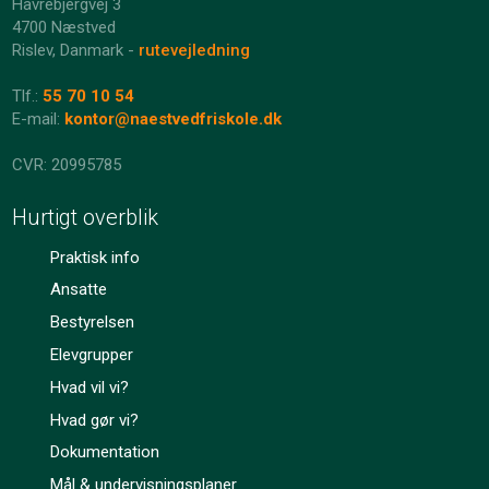
Havrebjergvej 3
4700 Næstved
Rislev, Danmark -
rutevejledning
Tlf.:
55 70 10 54
E-mail:
kontor@naestvedfriskole.dk
​​CVR: 20995785
Hurtigt overblik
Praktisk info
Ansatte​
Bestyrelsen​
Elevgrupper​
Hvad vil vi?​
Hvad gør vi?​
Dokumentation​
Mål & undervisningsplaner​