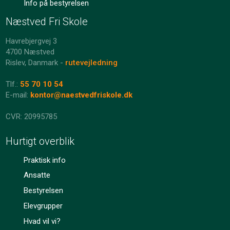
Info på bestyrelsen
Næstved Fri Skole
Havrebjergvej 3
4700 Næstved
Rislev, Danmark -
rutevejledning
Tlf.:
55 70 10 54
E-mail:
kontor@naestvedfriskole.dk
​​CVR: 20995785
Hurtigt overblik
Praktisk info
Ansatte​
Bestyrelsen​
Elevgrupper​
Hvad vil vi?​