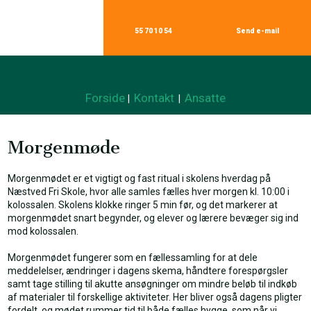
55 70 10 54
Send e-mail​
Forside
Kontakt
Ansatte
|
|
Morgenmøde
Morgenmødet er et vigtigt og fast ritual i skolens hverdag på
Næstved Fri Skole, hvor alle samles fælles hver morgen kl. 10:00 i
kolossalen. Skolens klokke ringer 5 min før, og det markerer at
morgenmødet snart begynder, og elever og lærere bevæger sig ind
mod kolossalen.
Morgenmødet fungerer som en fællessamling for at dele
meddelelser, ændringer i dagens skema, håndtere forespørgsler
samt tage stilling til akutte ansøgninger om mindre beløb til indkøb
af materialer til forskellige aktiviteter. Her bliver også dagens pligter
fordelt, og mødet rummer tid til både fælles hygge, som når vi